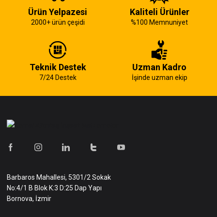
Ürün Yelpazesi
Kaliteli Ürünler
2000+ ürün çeşidi
%100 Memnuniyet
Teknik Destek
Uzman Kadro
7/24 Destek
İşinde uzman ekip
Barbaros Mahallesi, 5301/2 Sokak
No:4/1 B Blok K:3 D:25 Dap Yapı
Bornova, İzmir