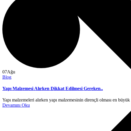
07
Ağu
Blog
Yapı Malzemesi Alırken Dikkat Edilmesi Gereken..
Yapı malzemeleri alırken yapı malzemesinin dirençli olması en büyük
Devamını Oku