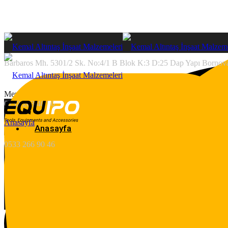
Barbaros Mh. 5301/2 Sk. No:4/1 B Blok K:3 D:25 Dap Yapı Bornova
Menu
0232 203 40 50
Anasayfa
Anasayfa
Anasayfa
Ürünlerimiz
0533 266 90 46
Kaba İnşaat Malzemeleri