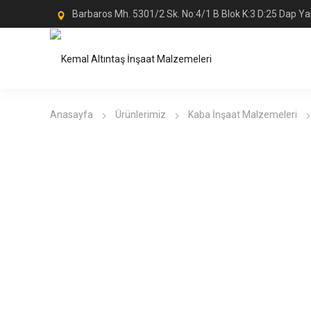
Barbaros Mh. 5301/2 Sk. No:4/1 B Blok K:3 D:25 Dap Ya
Anasayfa
Ürünlerimiz
Kaba İnşaat Malzemeleri