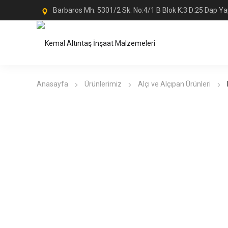
Barbaros Mh. 5301/2 Sk. No:4/1 B Blok K:3 D:25 Dap Ya
Anasayfa
Ürünlerimiz
Alçı ve Alçıpan Ürünleri