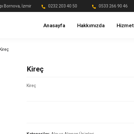
pı Bornova, İzmir
0232 203 40 50
0533 266 90 46
Anasayfa
Hakkımızda
Hizmet
Kireç
Kireç
Kireç