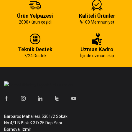
Ürün Yelpazesi
Kaliteli Ürünler
2000+ ürün çeşidi
%100 Memnuniyet
Teknik Destek
Uzman Kadro
7/24 Destek
İşinde uzman ekip
Barbaros Mahallesi, 5301/2 Sokak
No:4/1 B Blok K:3 D:25 Dap Yapı
Bornova, İzmir