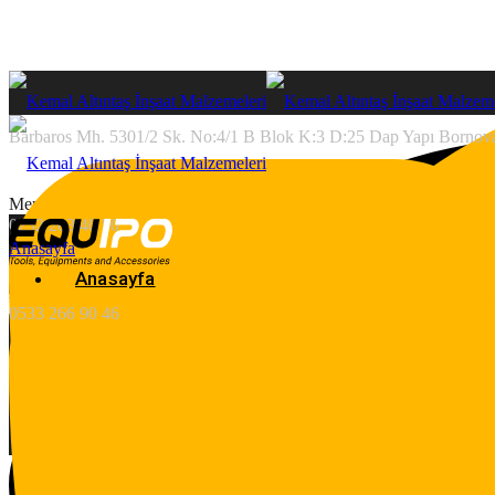
Barbaros Mh. 5301/2 Sk. No:4/1 B Blok K:3 D:25 Dap Yapı Bornova
Menu
0232 203 40 50
Anasayfa
Anasayfa
Anasayfa
Ürünlerimiz
0533 266 90 46
Kaba İnşaat Malzemeleri