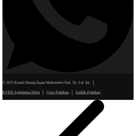
© 2025 Kemal Altıntaş İnşaat Malzemeleri Nak. Tic. Ltd. Şti.
KVKK Aydınlatma Metni
Çerez Politikası
Gizlilik Politikası