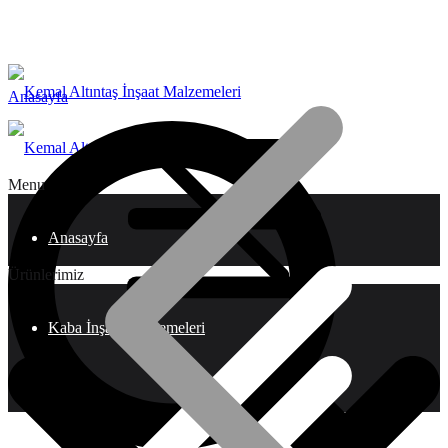
Anasayfa
Menu
Anasayfa
Ürünlerimiz
Kaba İnşaat Malzemeleri