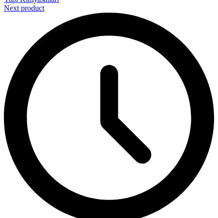
Next product
Isı Yalıtım
Yapı Kimyasalları