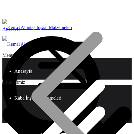
Anasayfa
Menu
Anasayfa
Ürünlerimiz
Kaba İnşaat Malzemeleri