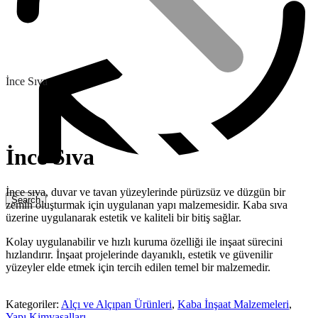
İnce Sıva
İnce Sıva
İnce sıva, duvar ve tavan yüzeylerinde pürüzsüz ve düzgün bir
zemin oluşturmak için uygulanan yapı malzemesidir. Kaba sıva
üzerine uygulanarak estetik ve kaliteli bir bitiş sağlar.
Kaba İnşaat Malzemesi Toptan Satışı ve Teslimi
Kolay uygulanabilir ve hızlı kuruma özelliği ile inşaat sürecini
hızlandırır. İnşaat projelerinde dayanıklı, estetik ve güvenilir
yüzeyler elde etmek için tercih edilen temel bir malzemedir.
Osb ve Plywood Malzemeler
Kategoriler:
Alçı ve Alçıpan Ürünleri
,
Kaba İnşaat Malzemeleri
,
Yapı Kimyasalları